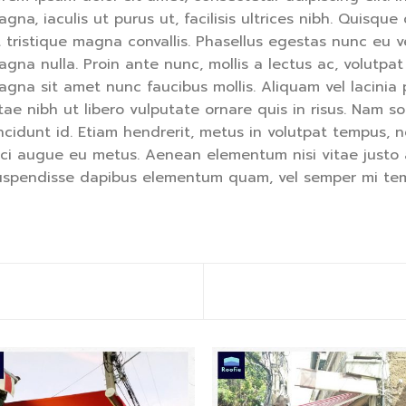
agna, iaculis ut purus ut, facilisis ultrices nibh. Quis
t tristique magna convallis. Phasellus egestas nunc eu v
gna nulla. Proin ante nunc, mollis a lectus ac, volutpat
agna sit amet nunc faucibus mollis. Aliquam vel lacinia 
tae nibh ut libero vulputate ornare quis in risus. Nam s
ncidunt id. Etiam hendrerit, metus in volutpat tempus, n
rci augue eu metus. Aenean elementum nisi vitae justo ad
uspendisse dapibus elementum quam, vel semper mi te