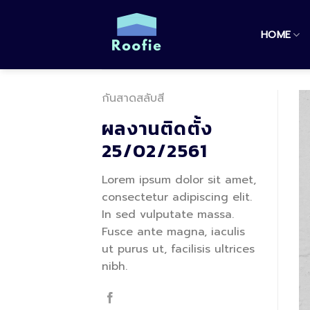
Skip
to
HOME
content
กันสาดสลับสี
ผลงานติดตั้ง
25/02/2561
Lorem ipsum dolor sit amet,
consectetur adipiscing elit.
In sed vulputate massa.
Fusce ante magna, iaculis
ut purus ut, facilisis ultrices
nibh.