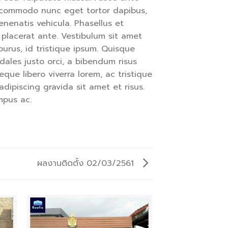
que commodo nunc eget tortor dapibus,
enenatis vehicula. Phasellus et
 placerat ante. Vestibulum sit amet
purus, id tristique ipsum. Quisque
odales justo orci, a bibendum risus
eque libero viverra lorem, ac tristique
ipiscing gravida sit amet et risus.
mpus ac.
ผลงานติดตั้ง 02/03/2561